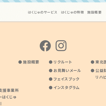
はくじゅのサービス
はくじゅの特徴
施設概要
施設概要
リクルート
東北
お見舞いメール
公益
リハ
フェイスブック
インスタグラム
支援事業所
ーはくじゅ
川